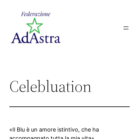
Vai
al
contenuto
Celebluation
«Il Blu è un amore istintivo, che ha
accompagnato tutta la mia vita»